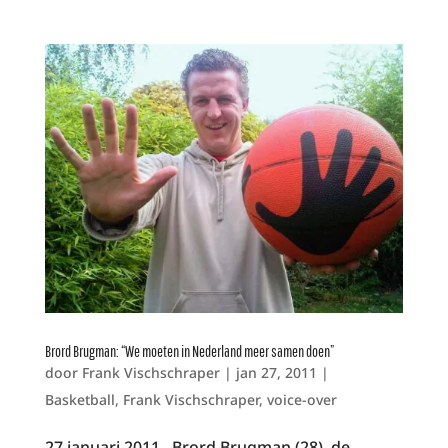
Brord Brugman: “We moeten in Nederland meer samen doen”
door
Frank Vischschraper
|
jan 27, 2011
|
Basketball
,
Frank Vischschraper
,
voice-over
27 januari 2011 Brord Brugman (28), de