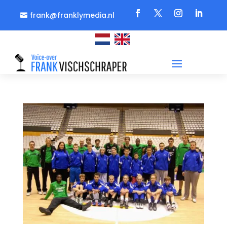
frank@franklymedia.nl
