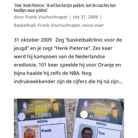
‘Ome’ Henk Pieterse: “ik wil hun hartjes pakken, laat de coaches hun
hoofdjes maar pakken”
door
Frank Vischschraper
|
okt 31, 2009
|
Basketball
,
Frank Vischschraper
,
voice-over
31 oktober 2009 Zeg “basketballclinic voor de
jeugd” en je zegt “Henk Pieterse”. Zes keer
werd hij kampioen van de Nederlandse
eredivisie, 101 keer speelde hij voor Oranje en
bijna haalde hij zelfs de NBA. Nog
indrukwekkender zijn de cijfers die hij ná zijn...