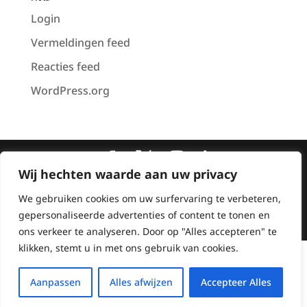
Login
Vermeldingen feed
Reacties feed
WordPress.org
Wij hechten waarde aan uw privacy
Copyright © 2026
Frankly Media
|
Algemene
We gebruiken cookies om uw surfervaring te verbeteren,
voorwaarden
|
Privacyverklaring
| Website
gepersonaliseerde advertenties of content te tonen en
door
Misterdot
ons verkeer te analyseren. Door op "Alles accepteren" te
klikken, stemt u in met ons gebruik van cookies.
Aanpassen
Alles afwijzen
Accepteer Alles