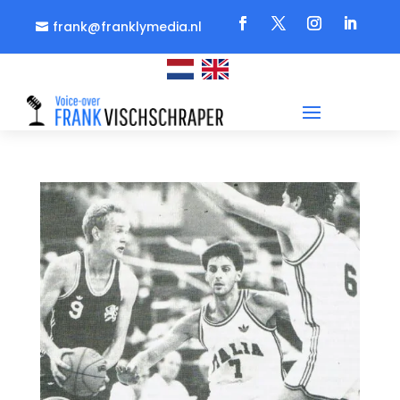
frank@franklymedia.nl
