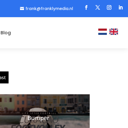
frank@franklymedia.nl

Blog
ast
Bumper