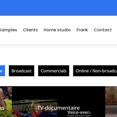
Samples
Clients
Home studio
Frank
Contact
le
Broadcast
Commercials
Online / Non-broadc
io
TV-documentaire