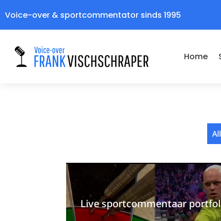
Voice-over & sportcommentator sinds 1995
Home
Al
Live sportcommentaar portfol