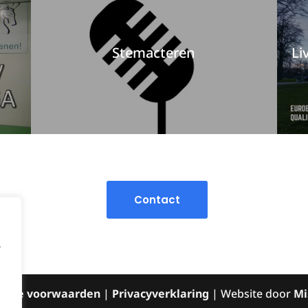
Stemacteren
Li
Contact
,
mene voorwaarden
|
Privacyverklaring
| Website door
Mi