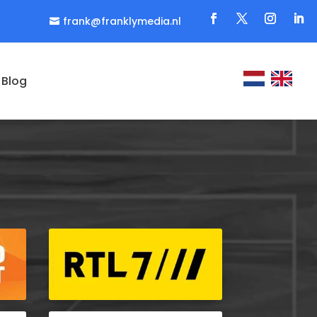
frank@franklymedia.nl

Blog