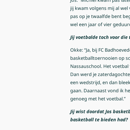
Jos: “Michiel kwam pas late
jij kwam volgens mij al wel v
pas op je twaalfde bent be
wel een jaar of vier geduur
Jij voetbalde toch voor die 
Okke: “Ja, bij FC Badhoeve
basketballtoernooien op sc
Nassauschool. Het voetbal 
Dan werd je zaterdagochte
een wedstrijd, en dan bleek
gaan. Daarnaast vond ik het
genoeg met het voetbal.”
J
ij wist doordat Jos basket
basketball te bieden had?