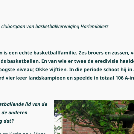
’, cluborgaan van basketballvereniging Harlemlakers
n is een echte basketballfamilie. Zes broers en zussen, v
ds basketballen. En van wie er twee de eredivisie haalde
ogste niveau; Okke vijftien. In die periode schoot hij in
d vier keer landskampioen en speelde in totaal 106 A-in
ketballende lid van de
bt de anderen
g dat?