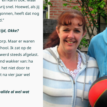
r en Karin ook. Maar
rij snel. Hoewel, als jij
gonnen, heeft dat nog
d.”
tijd, Okke?
dorp. Maar er waren
hool. Ik zat op de
werd steeds afgelast.
nd wakker van: ha
 het niet door te
 na vier jaar wel
ballde al wel wat