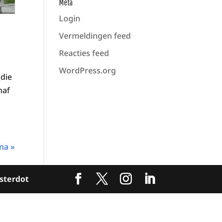
Meta
Login
Vermeldingen feed
Reacties feed
WordPress.org
(die
naf
na »
sterdot