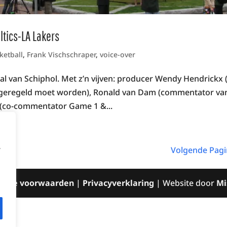
ltics-LA Lakers
ketball
,
Frank Vischschraper
,
voice-over
l van Schiphol. Met z’n vijven: producer Wendy Hendrickx 
at geregeld moet worden), Ronald van Dam (commentator va
(co-commentator Game 1 &...
,
Volgende Pagi
mene voorwaarden
|
Privacyverklaring
| Website door
Mi