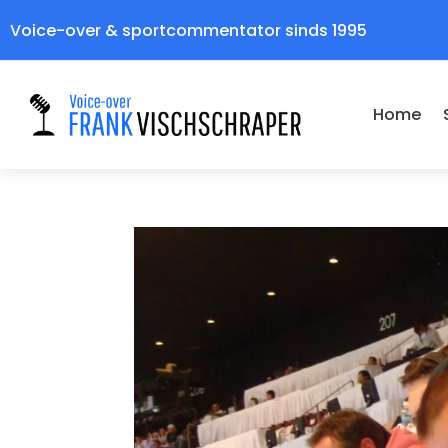
Voice-over & sportcommentator sinds 1995
Home