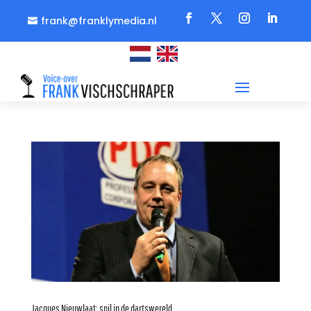
frank@franklymedia.nl

Jacques Nieuwlaat: spil in de dartswereld